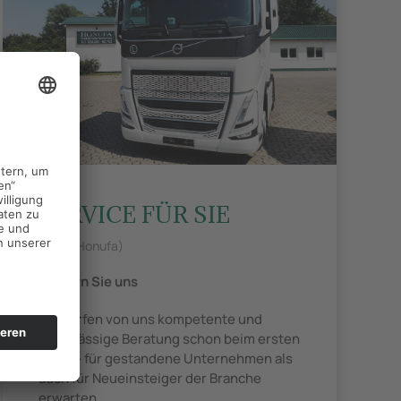
SERVICE FÜR SIE
(Foto: Honufa)
Fordern Sie uns
Sie dürfen von uns kompetente und
zuverlässige Beratung schon beim ersten
Anruf - für gestandene Unternehmen als
auch für Neueinsteiger der Branche
erwarten.