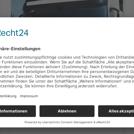
MIETE
(Foto: Honufa)
Mietobjekte im Schwerlastbereich
Wir vermieten ausschließlich neue
Fahrzeuge und Fahrzeuge, die nicht älter
als 3 Jahre sind.