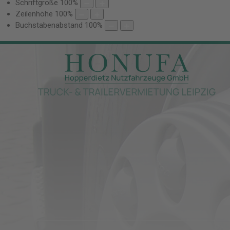
Schriftgröße
100
%
Zeilenhöhe
100
%
Buchstabenabstand
100
%