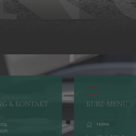
NG & KONTAKT
KURZ-MENU
zig,
Home
eich