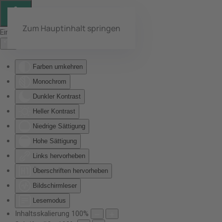
Zum Hauptinhalt springen
Eingabehilfen öffnen
Farben umkehren
Monochrom
Dunkler Kontrast
Heller Kontrast
Niedrige Sättigung
Hohe Sättigung
Links hervorheben
Überschriften hervorheben
Bildschirmleser
Lesemodus
Inhaltsskalierung
100
%