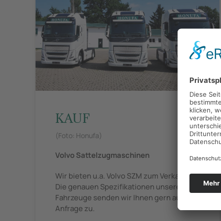
KAUF
(Foto: Honufa)
Volvo Sattelzugmaschinen
Wir bieten u.a. Volvo SZM zum Verkauf.
Die genauen Spezifikationen unserer
Fahrzeuge senden wir Ihnen gern auf
Anfrage zu.